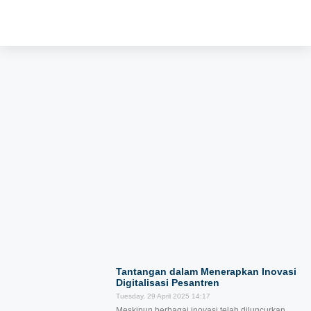
Tantangan dalam Menerapkan Inovasi
Digitalisasi Pesantren
Tuesday, 29 April 2025
14:17
Meskipun berbagai inovasi telah diluncurkan,