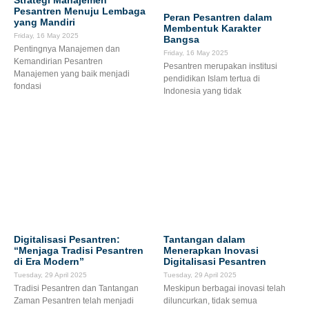
Pesantren Menuju Lembaga
Peran Pesantren dalam
yang Mandiri
Membentuk Karakter
Friday, 16 May 2025
Bangsa
Pentingnya Manajemen dan
Friday, 16 May 2025
Kemandirian Pesantren
Pesantren merupakan institusi
Manajemen yang baik menjadi
pendidikan Islam tertua di
fondasi
Indonesia yang tidak
Digitalisasi Pesantren:
Tantangan dalam
“Menjaga Tradisi Pesantren
Menerapkan Inovasi
di Era Modern”
Digitalisasi Pesantren
Tuesday, 29 April 2025
Tuesday, 29 April 2025
Tradisi Pesantren dan Tantangan
Meskipun berbagai inovasi telah
Zaman Pesantren telah menjadi
diluncurkan, tidak semua