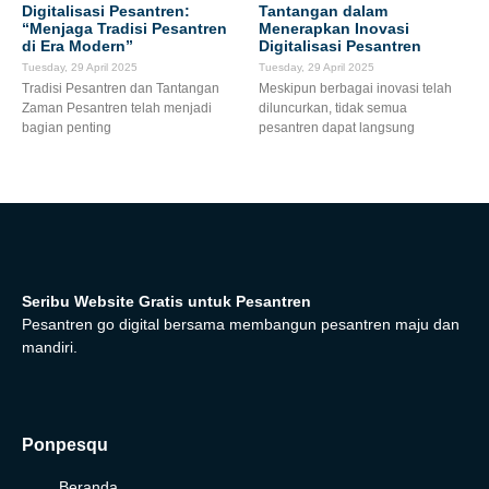
Digitalisasi Pesantren:
Tantangan dalam
“Menjaga Tradisi Pesantren
Menerapkan Inovasi
di Era Modern”
Digitalisasi Pesantren
Tuesday, 29 April 2025
Tuesday, 29 April 2025
Tradisi Pesantren dan Tantangan
Meskipun berbagai inovasi telah
Zaman Pesantren telah menjadi
diluncurkan, tidak semua
bagian penting
pesantren dapat langsung
Seribu Website Gratis untuk Pesantren
Pesantren go digital bersama membangun pesantren maju dan
mandiri.
Ponpesqu
Beranda