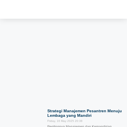
Strategi Manajemen Pesantren Menuju
Lembaga yang Mandiri
Friday, 16 May 2025
20:38
Pentingnya Manajemen dan Kemandirian