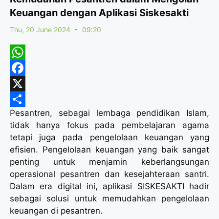
Keuangan dengan Aplikasi Siskesakti
Thu, 20 June 2024
09:20
W
h
F
a
a
X
Pesantren, sebagai lembaga pendidikan Islam,
t
c
S
tidak hanya fokus pada pembelajaran agama
s
e
h
tetapi juga pada pengelolaan keuangan yang
A
b
a
efisien. Pengelolaan keuangan yang baik sangat
p
o
r
penting untuk menjamin keberlangsungan
operasional pesantren dan kesejahteraan santri.
p
o
e
Dalam era digital ini, aplikasi SISKESAKTI hadir
k
sebagai solusi untuk memudahkan pengelolaan
keuangan di pesantren.