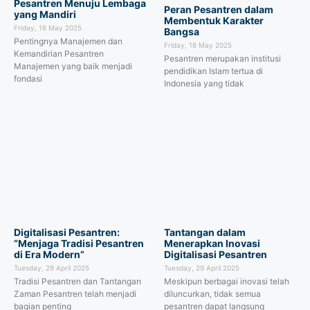
Pesantren Menuju Lembaga
Peran Pesantren dalam
yang Mandiri
Membentuk Karakter
Friday, 16 May 2025
Bangsa
Pentingnya Manajemen dan
Friday, 16 May 2025
Kemandirian Pesantren
Pesantren merupakan institusi
Manajemen yang baik menjadi
pendidikan Islam tertua di
fondasi
Indonesia yang tidak
Digitalisasi Pesantren:
Tantangan dalam
“Menjaga Tradisi Pesantren
Menerapkan Inovasi
di Era Modern”
Digitalisasi Pesantren
Tuesday, 29 April 2025
Tuesday, 29 April 2025
Tradisi Pesantren dan Tantangan
Meskipun berbagai inovasi telah
Zaman Pesantren telah menjadi
diluncurkan, tidak semua
bagian penting
pesantren dapat langsung