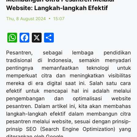
Website: Langkah-langkah Efektif
Thu, 8 August 2024
15:07
W
F
X
S
h
a
h
Pesantren, sebagai lembaga pendidikan
at
c
ar
tradisional di Indonesia, semakin menyadari
s
e
e
pentingnya memanfaatkan teknologi untuk
A
b
memperkuat citra dan meningkatkan visibilitas
mereka di era digital saat ini. Salah satu cara
p
o
efektif untuk mencapai hal ini adalah melalui
p
o
pengembangan dan optimalisasi website
k
pesantren. Dalam artikel ini, kita akan membahas
langkah-langkah efektif dalam membangun citra
pesantren melalui website, sesuai dengan prinsip-
prinsip SEO (Search Engine Optimization) yang
diterapkan oleh Google.